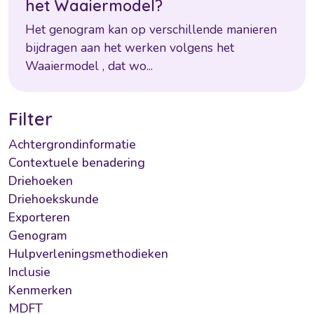
h
e
t
W
a
a
i
e
r
m
o
d
e
l
?
H
e
t
g
e
n
o
g
r
a
m
k
a
n
o
p
v
e
r
s
c
h
i
l
l
e
n
d
e
m
a
n
i
e
r
e
n
b
i
d
r
a
g
e
n
a
a
n
h
e
t
w
e
r
k
e
n
v
o
l
g
e
n
s
h
e
t
W
a
a
i
e
r
m
o
d
e
l
,
d
a
t
w
o
...
Filter
Achtergrondinformatie
Contextuele benadering
Driehoeken
Driehoekskunde
Exporteren
Genogram
Hulpverleningsmethodieken
Inclusie
Kenmerken
MDFT