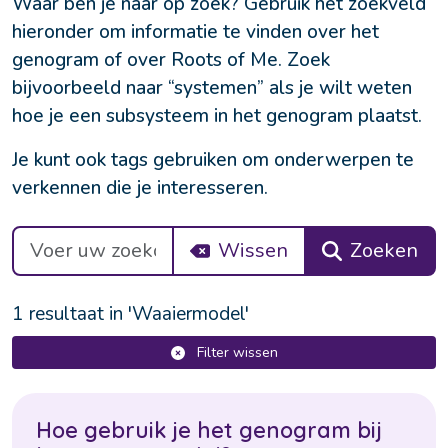
Waar ben je naar op zoek? Gebruik het zoekveld 
hieronder om informatie te vinden over het 
genogram of over Roots of Me. Zoek 
bijvoorbeeld naar “systemen” als je wilt weten 
hoe je een subsysteem in het genogram plaatst.
Je kunt ook tags gebruiken om onderwerpen te 
verkennen die je interesseren.
Wissen
Zoeken
1 resultaat in 'Waaiermodel'
Filter wissen
H
o
e
g
e
b
r
u
i
k
j
e
h
e
t
g
e
n
o
g
r
a
m
b
i
j