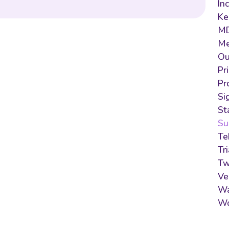
In
Ke
M
Me
Ou
Pr
Pr
Si
St
Su
Te
Tr
Tw
Ve
Wa
Wo