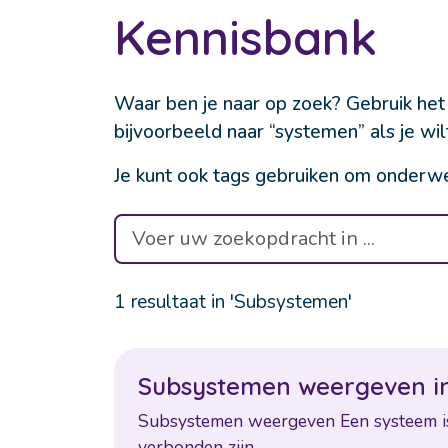
Kennisbank
Waar ben je naar op zoek? Gebruik het
bijvoorbeeld naar “systemen” als je wi
Je kunt ook tags gebruiken om onderwe
1 resultaat in 'Subsystemen'
S
u
b
s
y
s
t
e
m
e
n
w
e
e
r
g
e
v
e
n
i
S
u
b
s
y
s
t
e
m
e
n
w
e
e
r
g
e
v
e
n
E
e
n
s
y
s
t
e
e
m
i
v
e
r
b
o
n
d
e
n
z
i
j
n
.
...