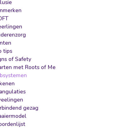
clusie
nmerken
DFT
erlingen
derenzorg
inten
o tips
gns of Safety
arten met Roots of Me
bsystemen
kenen
iangulaties
eelingen
rbindend gezag
aiermodel
ordenlijst