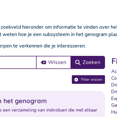
 zoekveld hieronder om informatie te vinden over he
lt weten hoe je een subsysteem in het genogram plaa
rpen te verkennen die je interesseren.
F
Wissen
Zoeken
Ac
Co
Filter wissen
Dr
Dr
Ex
n
h
e
t
g
e
n
o
g
r
a
m
Ge
s
e
e
n
v
e
r
z
a
m
e
l
i
n
g
v
a
n
i
n
d
i
v
i
d
u
e
n
d
i
e
m
e
t
e
l
k
a
a
r
Hu