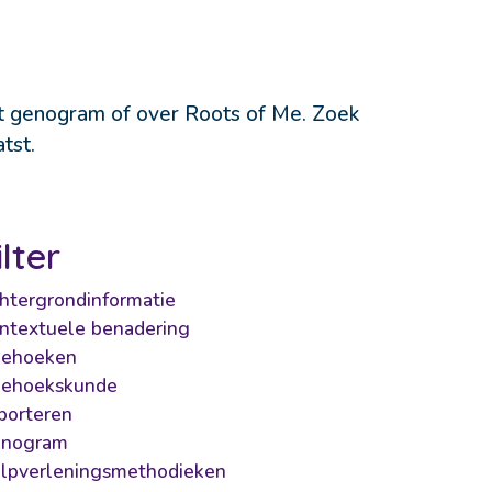
t genogram of over Roots of Me. Zoek 
tst.
ilter
htergrondinformatie
ntextuele benadering
iehoeken
iehoekskunde
porteren
nogram
lpverleningsmethodieken