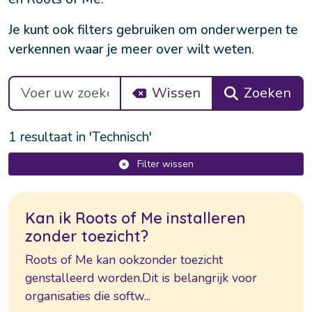
Je kunt ook filters gebruiken om onderwerpen te 
verkennen waar je meer over wilt weten.
Wissen
Zoeken
1 resultaat in 'Technisch'
Filter wissen
K
a
n
i
k
R
o
o
t
s
o
f
M
e
i
n
s
t
a
l
l
e
r
e
n
z
o
n
d
e
r
t
o
e
z
i
c
h
t
?
R
o
o
t
s
o
f
M
e
k
a
n
o
o
k
z
o
n
d
e
r
t
o
e
z
i
c
h
t
g
e
n
s
t
a
l
l
e
e
r
d
w
o
r
d
e
n
.
D
i
t
i
s
b
e
l
a
n
g
r
i
k
v
o
o
r
o
r
g
a
n
i
s
a
t
i
e
s
d
i
e
s
o
f
t
w
...